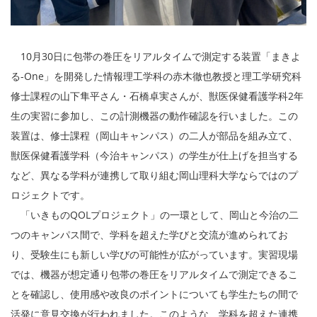
10月30日に包帯の巻圧をリアルタイムで測定する装置「まきよ
る-One」
を開発した情報理工学科の赤木徹也教授と理工学研究科
修士課程の
山下隼平さん・石橋卓実さんが、獣医保健看護学科2年
生
の実習に参加し、この計測機器の動作確認を行いました。
この
装置は、修士課程（岡山キャンパス）の二人が部品を組み立て、
獣医保健看護学科（今治キャンパス）の学生が仕上げを担当する
など、
異なる学科が連携して取り組む岡山理科大学ならではのプ
ロジェク
トです。
「いきものQOLプロジェクト」の一環として、
岡山と今治の二
つのキャンパス間で、
学科を超えた学びと交流が進められてお
り、
受験生にも新しい学びの可能性が広がっています。実習現場
では、
機器が想定通り包帯の巻圧をリアルタイムで測定できるこ
とを確認
し、
使用感や改良のポイントについても学生たちの間で
活発に意見交換
が行われました。このような、
学科を超えた連携