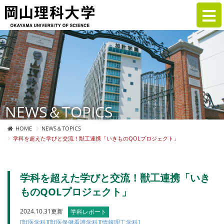
NEWS＆TOPICS
HOME
NEWS＆TOPICS
学科を超えた学びと交流！獣工連携「いきものQOLプロジェクト」
学科を超えた学びと交流！獣工連携「いき
ものQOLプロジェクト」
2024.10.31更新
学科レポート
[獣医学科]
[獣医保健看護学科]
[情報理工学科]