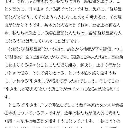
ます。でも、ふと考えれば、私たちは何も「経験値を上げる」こ
とを目的に、日々生きている訳ではないですね。反対に、“経験豊
富な人”がどうしてそのような人になったのかを考えると、その理
由が分かりそうです。具体的な人名はさておき、歴史上の有名人
や、私たちの身近にいる経験豊富な人たちは、当然“経験豊富な人
になろう”とは思っていなかったはずです。
なぜなら“経験豊富”というのは、あとから他者が下す評価、つま
り“結果の一面”に過ぎないからです。実際にご本人たちは、目の前
にせまりくる様々なことにただ取り組み、解決し、上手く行かな
いときは悩み、そして切り抜ける、という体験を繰り返すうち
に、いわゆる“引き出し”が増えて行ったのでしょう。
そしてこの
“引き出しが増える”という所こそがポイントになるのだと思いま
す。
ところで“引き出し”って何なんでしょうね？本来はタンスや食器
棚や机についているアレですが、近年は私たちが個人的に備えた
知識・スキルの幅広さを指すようになっています。「私にはその