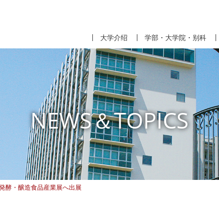
大学介绍
学部・大学院・别科
NEWS＆TOPICS
際発酵・醸造食品産業展へ出展