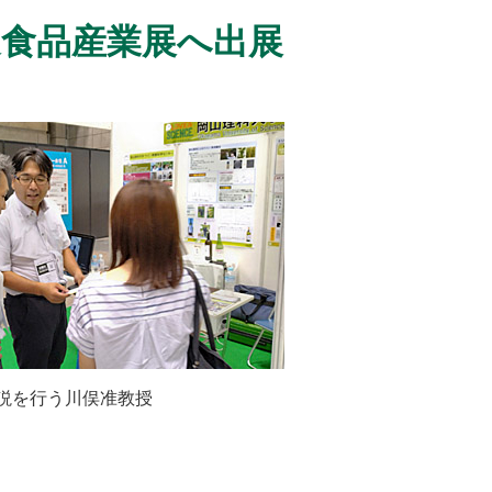
造食品産業展へ出展
説を行う川俣准教授