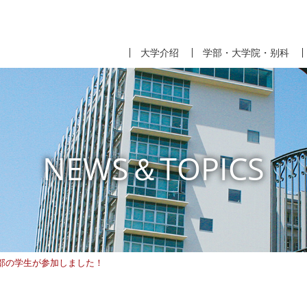
大学介绍
学部・大学院・别科
NEWS＆TOPICS
部の学生が参加しました！