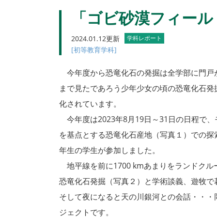
「ゴビ砂漠フィール
2024.01.12更新
学科レポート
[初等教育学科]
今年度から恐竜化石の発掘は全学部に門戸
まで見たであろう少年少女の頃の恐竜化石発
化されています。
今年度は2023年8月19日～31日の日程で
を基点とする恐竜化石産地（写真１）での探
年生の学生が参加しました。
地平線を前に1700 kmあまりをランドク
恐竜化石発掘（写真２）と学術談義、遊牧で
そして夜になると天の川銀河との会話・・・
ジェクトです。