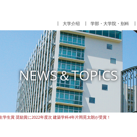
大学介绍
学部・大学院・别科
NEWS＆TOPICS
学生賞 奨励賞に2022年度次 建築学科4年片岡晃太朗が受賞！