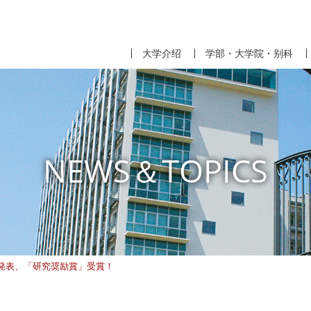
大学介绍
学部・大学院・别科
NEWS＆TOPICS
発表、「研究奨励賞」受賞！