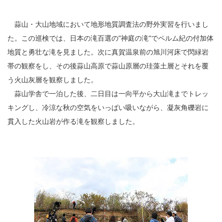
蒜山・大山地域において地形地質調査法の野外実習を行いまし
た。この巡検では、日本の滝百選の”神庭の滝”でペルム紀の付加体
地質と勇壮な滝を見ました。次に真賀温泉前の旭川河床で閃緑岩
帯の観察をし、その後蒜山高原で蒜山原層の珪藻土層とそれを覆
う火山灰層を観察しました。
蒜山学舎で一泊した後、二日目は一向平から大山滝までトレッ
キングし、冷涼な秋の空気をいっぱい吸いながら、凝灰角礫岩に
貫入した火山岩が作る滝を観察しました。