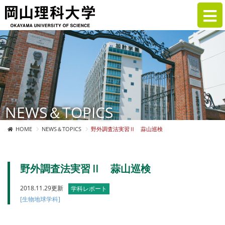
NEWS＆TOPICS
HOME
NEWS＆TOPICS
野外調査法実習Ⅱ 蒜山巡検
野外調査法実習Ⅱ 蒜山巡検
2018.11.29更新
学科レポート
[生物地球学科]