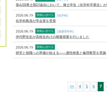
第42回希土類討論会において、修士学生（化学科卒業生）
2026.06.19
学科レポート
[化学科]
化学科教員が学会賞を受賞
2026.06.19
学科レポート
[基礎理学科]
伊代野先生が高校生向けの模擬授業を行いました
2026.06.19
学科レポート
研究と就職への準備が始まる――適性検査と倫理教育を実施
<<
4
5
6
7