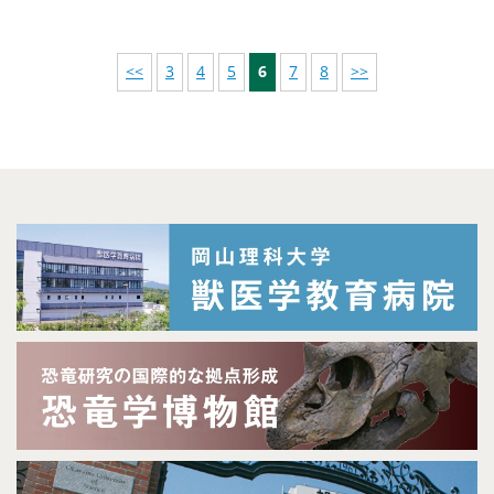
<<
3
4
5
6
7
8
>>