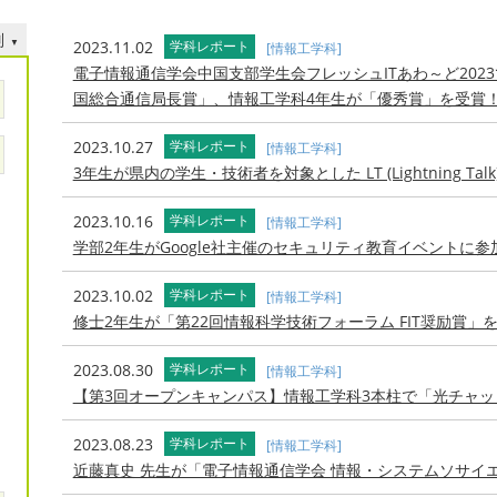
別
2023.11.02
学科レポート
[情報工学科]
電子情報通信学会中国支部学生会フレッシュITあわ～ど20
国総合通信局長賞」、情報工学科4年生が「優秀賞」を受賞
2023.10.27
学科レポート
[情報工学科]
3年生が県内の学生・技術者を対象とした LT (Lightning Tal
2023.10.16
学科レポート
[情報工学科]
学部2年生がGoogle社主催のセキュリティ教育イベントに参
2023.10.02
学科レポート
[情報工学科]
修士2年生が「第22回情報科学技術フォーラム FIT奨励賞」
2023.08.30
学科レポート
[情報工学科]
【第3回オープンキャンパス】情報工学科3本柱で「光チャ
2023.08.23
学科レポート
[情報工学科]
近藤真史 先生が「電子情報通信学会 情報・システムソサイ