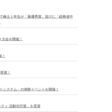
23で修士１年生が「最優秀賞」並びに「総務省中
！
k) 大会を開催！
加！
を受賞！
ットシステム」の体験イベントを開催！
エティ 活動功労賞」を受賞