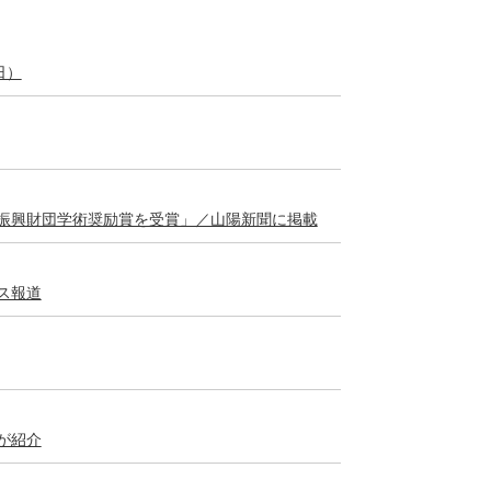
日）
振興財団学術奨励賞を受賞」／山陽新聞に掲載
ス報道
が紹介