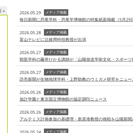
別
2026.05.29
メディア掲載
毎日新聞に恐竜学科・恐竜学博物館の特集紙面掲載（5月29
2026.05.28
メディア掲載
富山テレビに辻維周特担教授が出演
2026.05.27
メディア掲載
獣医学科の藤井ひかる講師が「山陽放送学術文化・スポーツ
2026.05.27
メディア掲載
読売新聞が生物地球学科・上野助教のウミガメ研究をニュー
2026.05.26
メディア掲載
加計学園と東京国立博物館の協定調印ニュース
2026.05.26
メディア掲載
アルテミス計画参加の基礎理・新原准教授の挑戦を山陽新聞
2026.05.24
メディア掲載