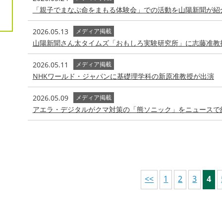
「親子でまなぶ命をまもる体験会」での活動を山陽新聞が紹
2026.05.13
メディア掲載
山陽新聞さん太タイムズ「おもしろ実験研究所」に志藤准教
2026.05.11
メディア掲載
NHKワールド・ジャパンに基礎理学科の新原准教授が出演
2026.05.09
メディア掲載
アエラ・デジタルがクマ対策の「熊ソニック」をニュースで
<<
1
2
3
4