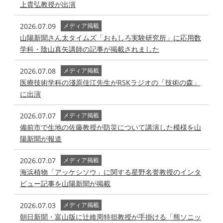
上貴弘教授が出演
2026.07.09
メディア掲載
山陽新聞さん太タイムズ「おもしろ実験研究所」に応用数
学科・陰山真矢講師の記事が掲載されました
2026.07.08
メディア掲載
医療技術学科の淺原佳江先生がRSKラジオの「技術の森」
に出演
2026.07.07
メディア掲載
備前市で生地の佐藤教授が防災について講演した模様を山
陽新聞が報道
2026.07.07
メディア掲載
海浜植物「アッケシソウ」に関する星野名誉教授のインタ
ビュー記事を山陽新聞が掲載
2026.07.03
メディア掲載
朝日新聞・富山版に辻維周特担教授が手掛ける「熊ソニッ