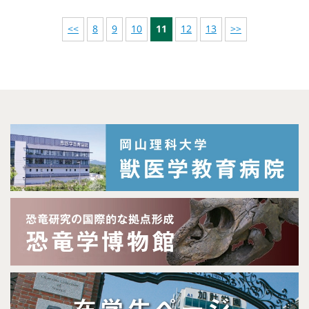
<<
8
9
10
11
12
13
>>