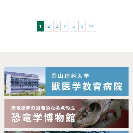
1
2
3
4
5
6
>>