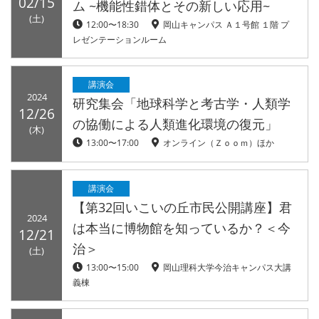
02/15
ム ~機能性錯体とその新しい応用~
(土)
12:00〜18:30
岡山キャンパス Ａ１号館 １階 プ
レゼンテーションルーム
講演会
2024
研究集会「地球科学と考古学・人類学
12/26
の協働による人類進化環境の復元」
(木)
13:00〜17:00
オンライン（Ｚｏｏｍ）ほか
講演会
【第32回いこいの丘市民公開講座】君
2024
は本当に博物館を知っているか？＜今
12/21
治＞
(土)
13:00〜15:00
岡山理科大学今治キャンパス大講
義棟