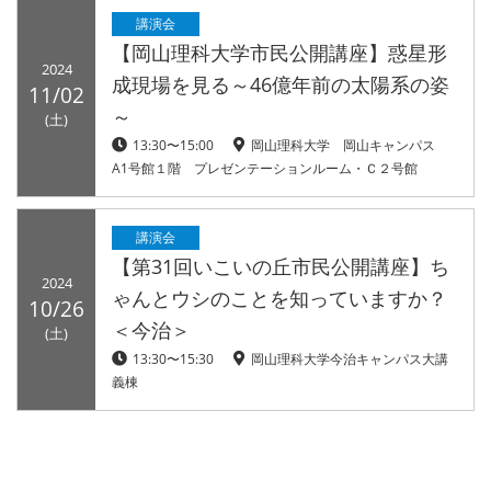
講演会
【岡山理科大学市民公開講座】惑星形
2024
成現場を見る～46億年前の太陽系の姿
11/02
～
(土)
13:30〜15:00
岡山理科大学 岡山キャンパス
A1号館１階 プレゼンテーションルーム・Ｃ２号館
講演会
【第31回いこいの丘市民公開講座】ち
2024
ゃんとウシのことを知っていますか？
10/26
＜今治＞
(土)
13:30〜15:30
岡山理科大学今治キャンパス大講
義棟