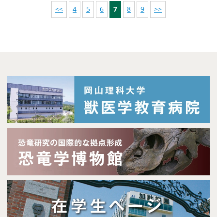
<<
4
5
6
7
8
9
>>