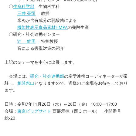
〇
生命科学部
生物科学科
三井 亮司
教授
米ぬか含有成分の乳酸菌による
機能性表示食品素材HMPA
の発酵生産
〇研究・社会連携センター
辻 維周
特担教授
音による害獣対策の紹介
上記の３テーマを中心に出展します。
会場には、
研究・社会連携部
の産学連携コーディネーターが常
駐し、
相談窓口
となりますので、皆様のご来場をお待ちしており
ます。
日時：令和7年11月26日（水）～28日（金） 10:00ー17:00
会場：
東京ビッグサイト
西展示棟（西 3 ホール） 小間番号
総-20