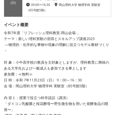
(日)
09:00〜16:30
岡山理科大学 物理学科 実験室
（B5号館5階）
イベント概要
令和7年度「リフレッシュ理科教室-岡山会場-」
テーマ：新しい理科実験の習得とスキルアップ講座2025
―物理的・化学的な事物や現象の理解に役立つモデル教材づくり
－
対 象：小中高学校の教員を主対象としますが、理科教育に興味の
ある大学生および一般成人も参加できる事とします
参加費：≪無料≫
日 時：令和 7年11月23日（日） 9：00～16：30
会 場：岡山理科大学 物理学科 実験室（B5号館5階）
内 容１：授業で役立つ科学談話（講演）
「ダイコン乳酸菌と桜花酵母〜野生微生物を用いた発酵食品の開
発〜」