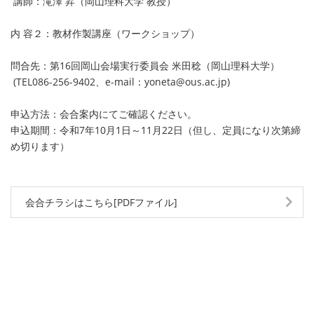
講師：滝澤 昇（岡山理科大学 教授）
内 容２：教材作製講座（ワークショップ）
問合先：第16回岡山会場実行委員会 米田稔（岡山理科大学）
(TEL086-256-9402、e-mail：yoneta@ous.ac.jp)
申込方法：会合案内にてご確認ください。
申込期間：令和7年10月1日～11月22日（但し、定員になり次第締
め切ります）
会合チラシはこちら[PDFファイル]