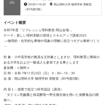
(日)
09:00〜16:30
岡山理科大学 物理学科 実験室
（B5号館5階）
イベント概要
令和7年度「リフレッシュ理科教室-岡山会場-」
テーマ：新しい理科実験の習得とスキルアップ講座2025
―物理的・化学的な事物や現象の理解に役立つモデル教材づくり
－
対 象：小中高学校の教員を主対象としますが、理科教育に興味の
ある大学生および一般成人も参加できる事とします
参加費：≪無料≫
日 時：令和 7年11月23日（日） 9：00～16：30
会 場：岡山理科大学 物理学科 実験室（B5号館5階）
内 容１：授業で役立つ科学談話（講演）
「ダイコン乳酸菌と桜花酵母〜野生微生物を用いた発酵食品の開
発〜」