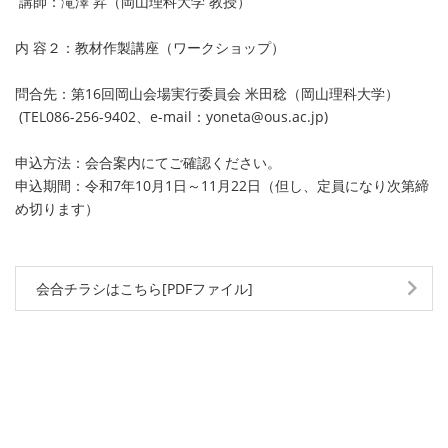
講師：滝澤 昇（岡山理科大学 教授）
内 容２：教材作製講座（ワークショップ）
問合先：第16回岡山会場実行委員会 米田稔（岡山理科大学）
(TEL086-256-9402、e-mail：yoneta@ous.ac.jp)
申込方法：会合案内にてご確認ください。
申込期間：令和7年10月1日～11月22日（但し、定員になり次第締
め切ります）
会合チラシはこちら[PDFファイル]