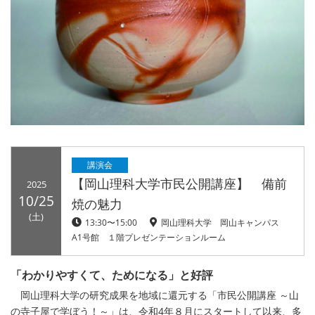
講演会
【岡山理科大学市民公開講座】 備前
2025
10/25
焼の魅力
(土)
13:30〜15:00
岡山理科大学 岡山キャンパス
A1号館 １階プレゼンテーションルーム
「わかりやすくて、ためになる」と好評
岡山理科大学の研究成果を地域に還元する「市民公開講座 ～山
の寺子屋で学ぼう！～」は、令和4年８月にスタートして以来、多