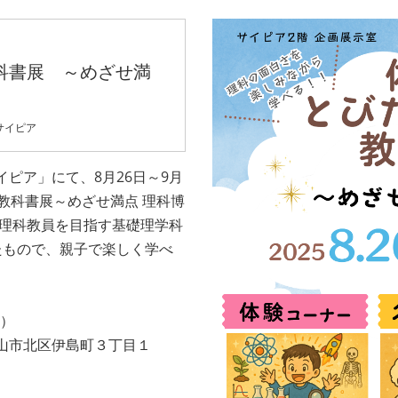
科書展 ～めざせ満
サイピア
ピア」にて、8月26日～9月
教科書展～めざせ満点 理科博
、理科教員を目指す基礎理学科
たもので、親子で楽しく学べ
日）
山市北区伊島町３丁目１