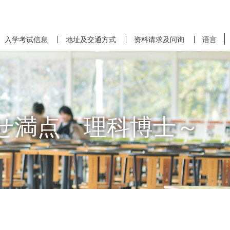
入学考试信息
地址及交通方式
资料请求及问询
语言
せ満点 理科博士～