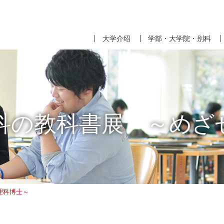
大学介绍
学部・大学院・别科
科の教科書展 ～めざ
理科博士～