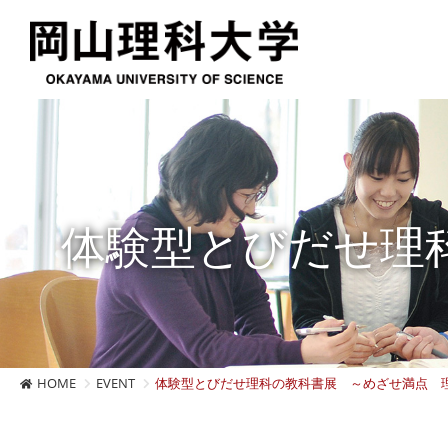
体験型とびだせ理
HOME
EVENT
体験型とびだせ理科の教科書展 ～めざせ満点 