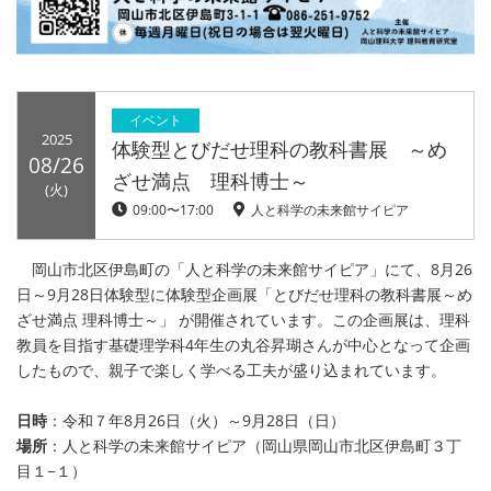
イベント
2025
体験型とびだせ理科の教科書展 ～め
08/26
ざせ満点 理科博士～
(火)
09:00〜17:00
人と科学の未来館サイピア
岡山市北区伊島町の「人と科学の未来館サイピア」にて、8月26
日～9月28日体験型に体験型企画展「とびだせ理科の教科書展～め
ざせ満点 理科博士～」 が開催されています。この企画展は、理科
教員を目指す基礎理学科4年生の丸谷昇瑚さんが中心となって企画
したもので、親子で楽しく学べる工夫が盛り込まれています。
日時
：令和７年8月26日（火）～9月28日（日）
場所
：人と科学の未来館サイピア（岡山県岡山市北区伊島町３丁
目１−１）