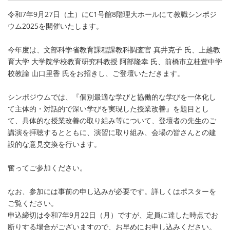
令和7年9月27日（土）にC1号館8階理大ホールにて教職シンポジ
ウム2025を開催いたします。
今年度は、文部科学省教育課程課教科調査官 真井克子 氏、上越教
育大学 大学院学校教育研究科教授 阿部隆幸 氏、前橋市立桂萱中学
校教諭 山口里香 氏をお招きし、ご登壇いただきます。
シンポジウムでは、『個別最適な学びと協働的な学びを一体化し
て主体的・対話的で深い学びを実現した授業改善』を題目とし
て、具体的な授業改善の取り組み等について、登壇者の先生のご
講演を拝聴するとともに、演習に取り組み、会場の皆さんとの建
設的な意見交換を行います。
奮ってご参加ください。
なお、参加には事前の申し込みが必要です。詳しくはポスターを
ご覧ください。
申込締切は令和7年9月22日（月）ですが、定員に達した時点でお
断りする場合がございますので、お早めにお申し込みください。