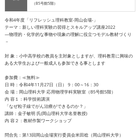
（B5号館5階）
令和4年度「リフレッシュ理科教室-岡山会場-」
テーマ：新しい理科実験の習得とスキルアップ講座2022
―物理的・化学的な事物や現象の理解に役立つモデル教材づくり
－
対 象：小中高学校の教員を主対象としますが、理科教育に興味の
ある大学生および一般成人も参加できる事とします
参加費：≪無料≫
日 時：令和4年11月27日（日） 9：00～16：30
会 場：岡山理科大学 応用物理学科実験室（B5号館5階）
内 容１：科学技術講演
「なぜ粒子線でがん治療ができるのか？」
講師：金子敏明 氏(岡山理科大学名誉教授)
内 容２：教材作製ワークショップ
問合先：第13回岡山会場実行委員会米田稔（岡山理科大学）