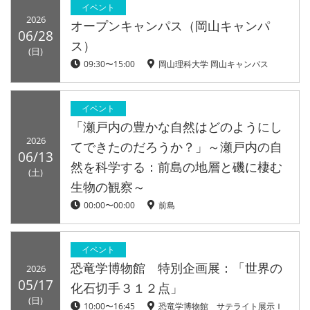
イベント
2026
オープンキャンパス（岡山キャンパ
06/28
ス）
(日)
09:30〜15:00
岡山理科大学 岡山キャンパス
イベント
「瀬戸内の豊かな自然はどのようにし
2026
てできたのだろうか？」～瀬戸内の自
06/13
然を科学する：前島の地層と磯に棲む
(土)
生物の観察～
00:00〜00:00
前島
イベント
恐竜学博物館 特別企画展：「世界の
2026
05/17
化石切手３１２点」
(日)
10:00〜16:45
恐竜学博物館 サテライト展示Ｉ