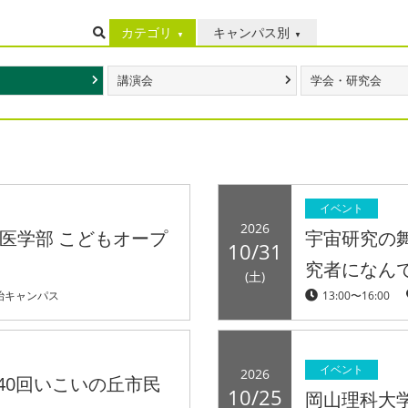
カテゴリ
キャンパス別
講演会
学会・研究会
イベント
2026
獣医学部 こどもオープ
宇宙研究の舞
10/31
究者になん
(土)
治キャンパス
13:00〜16:00
イベント
2026
40回いこいの丘市民
10/25
岡山理科大