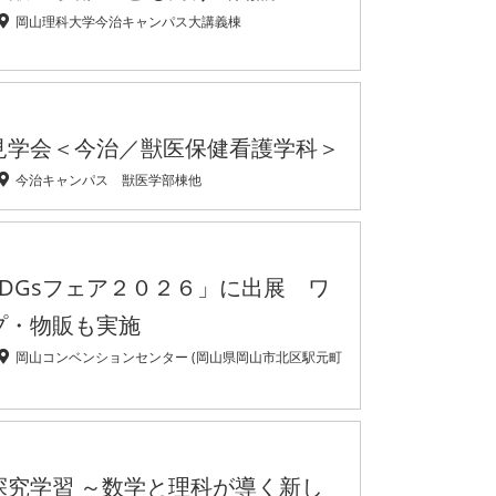
岡山理科大学今治キャンパス大講義棟
見学会＜今治／獣医保健看護学科＞
今治キャンパス 獣医学部棟他
DGsフェア２０２６」に出展 ワ
プ・物販も実施
岡山コンベンションセンター (岡山県岡山市北区駅元町
探究学習 ～数学と理科が導く新し