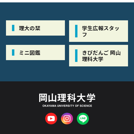
理大の栞
学生広報スタッ
フ
ミニ図鑑
きびだんご 岡山
理科大学