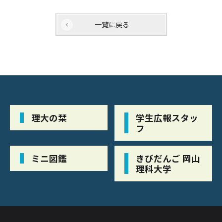
一覧に戻る
理大の栞
学生広報スタッ
フ
ミニ図鑑
きびだんご 岡山
理科大学