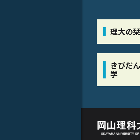
理大の
きびだん
学