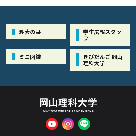
理大の栞
学生広報スタッ
フ
ミニ図鑑
きびだんご 岡山
理科大学