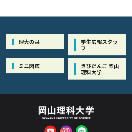
理大の栞
学生広報スタッ
フ
ミニ図鑑
きびだんご 岡山
理科大学