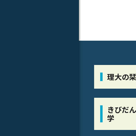
理大の
きびだん
学