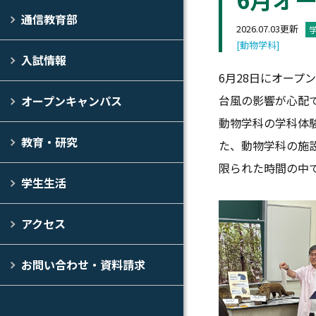
通信教育部
2026.07.03更新
[動物学科]
入試情報
6月28日にオープ
台風の影響が心配
オープンキャンパス
動物学科の学科体
教育・研究
た、動物学科の施
限られた時間の中
学生生活
アクセス
お問い合わせ・資料請求