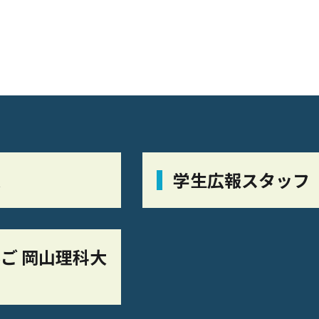
栞
学生広報スタッフ
ご 岡山理科大