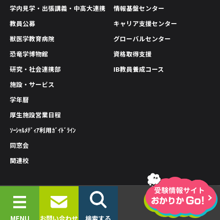
学内見学・出張講義・中高大連携
情報基盤センター
教員公募
キャリア支援センター
獣医学教育病院
グローバルセンター
恐竜学博物館
資格取得支援
研究・社会連携部
IB教員養成コース
施設・サービス
学年暦
厚生施設営業日程
ｿｰｼｬﾙﾒﾃﾞｨｱ利用ｶﾞｲﾄﾞﾗｲﾝ
同窓会
関連校
情報公開
プライバシーポリシー
サイトポリシー
© 2019-2026 OKAYAMA UNIVERSITY OF SCIENCE.
MENU
お問い合わせ
検索する