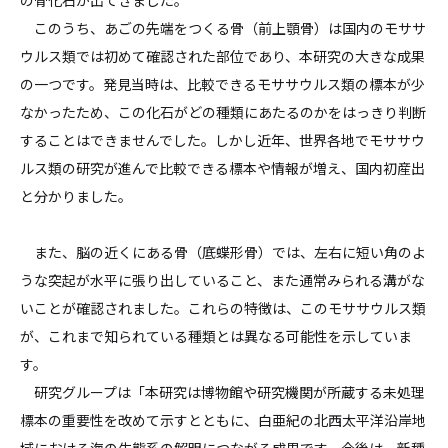
このうち、あごの先端をつくる骨（前上顎骨）は国内のモササ
ウルス類では初めて確認された部位であり、本研究の大きな成果
の一つです。発見当時は、比較できるモササウルス類の標本が少
なかったため、この化石がどの種類にあたるのかをはっきり判断
することはできませんでした。しかし近年、世界各地でモササウ
ルス類の研究が進んで比較できる標本や情報が増え、国内初産出
と分かりました。
また、脳の近くにある骨（底蝶形骨）では、左右に短い角のよ
うな突起が水平に張り出していること、また通常みられる溝がな
いことが確認されました。これらの特徴は、このモササウルス類
が、これまで知られている種類とは異なる可能性を示していま
す。
研究グループは「本研究は博物館や研究機関が所蔵する未処理
標本の重要性を改めて示すとともに、白亜紀の北西太平洋沿岸地
域における海の生態系の解明につながる成果です。今後は、新種