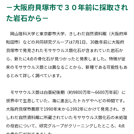
－大阪府貝塚市で３０年前に採取され
た岩石から－
岡山理科大学と東京都市大学、きしわだ自然資料館（大阪府岸
和田市）などの共同研究グループは7月1日、30数年前に大阪府
貝塚市で発見されたモササウルス類化石が含まれていた岩石か
ら、新たに4点の骨化石が見つかったと発表しました。特徴が従
来のモササウルス類とは異なることから、新種である可能性もあ
るとみて詳しく調べています。
モササウルス類は白亜紀後期（約9800万年～6600万年前）に
世界中で生息していた、海に進出したトカゲやヘビの仲間です。
大阪府貝塚市蕎原で1990年末から1992年にかけて発見され、き
しわだ自然資料館に所蔵されていたモササウルス類化石の未処理
の母岩について、研究グループがクリーニングしたところ、4点
の骨化石が出てきました。