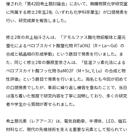
催された「第42回希土類討論会」において、無機物質化学研究室
に所属する修士2年生2名（いずれも化学科卒業生）が口頭発表を
行い、研究成果を報告しました。
修士2年の井上裕斗さんは、「アモルファス酸化物前駆体と還元
窒化によるペロブスカイト酸窒化物 RTaON2（R = La～Gd）の
合成と結晶相の形成挙動」という題目で発表を行いました。ま
た、同じく修士2年の藤原里奈さんは、「低温フッ素化法による
ペロブスカイト酸フッ化物 BaMO2F（M = Sc, Y, Lu）の合成と物
性評価」という題目で発表を行いました。両名とも今回が初めて
の口頭発表でしたが、事前に繰り返し練習を重ねたことで、当日
は落ち着いた態度で研究内容を丁寧に説明しており、多くの研究
者や学生から質問が寄せられました。
希土類元素（レアアース）は、電気自動車、半導体、LED、磁石
材料など、現代の先端技術を支える重要な元素として知られてい