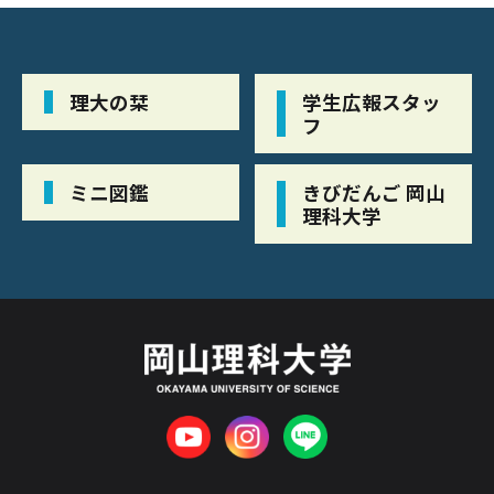
理大の栞
学生広報スタッ
フ
ミニ図鑑
きびだんご 岡山
理科大学