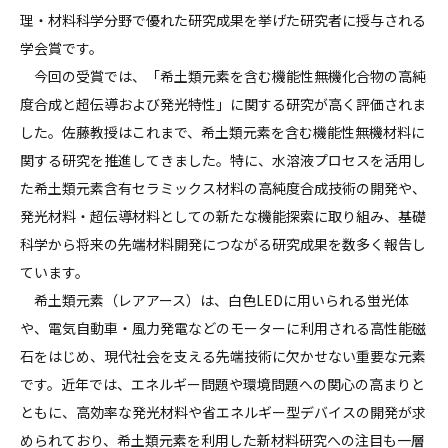
理・材料科学分野で優れた研究成果を挙げた研究者に授与される
学会賞です。
今回の受賞では、「希土類元素を含む機能性無機化合物の高純
度合成と超伝導および発光特性」に関する研究が高く評価されま
した。佐藤教授はこれまで、希土類元素を含む機能性無機材料に
関する研究を推進してきました。特に、水溶液プロセスを活用し
た希土類元素含有セラミックス材料の高純度合成技術の開発や、
発光材料・超伝導材料としての新たな機能探索に取り組み、基礎
科学から将来の先端材料開発につながる研究成果を数多く報告し
ています。
希土類元素（レアアース）は、白色LEDに用いられる蛍光体
や、電気自動車・風力発電などのモーターに利用される高性能磁
石をはじめ、現代社会を支える先端技術に欠かせない重要な元素
です。近年では、エネルギー問題や環境問題への関心の高まりと
ともに、高効率な発光材料や省エネルギー型デバイスの開発が求
められており、希土類元素を利用した新材料研究への注目も一層