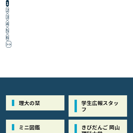
1
2
3
4
5
6
>>
理大の栞
学生広報スタッ
フ
ミニ図鑑
きびだんご 岡山