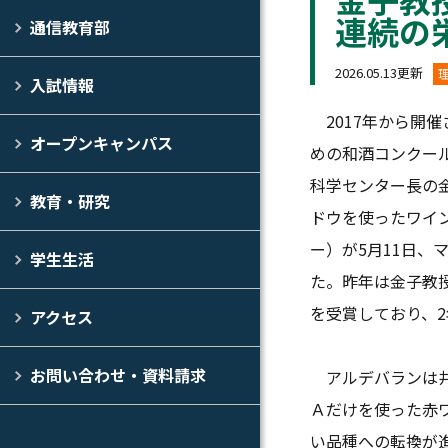
連続の
通信教育部
2026.05.13更新
入試情報
2017年から開
オープンキャンパス
めの和酒コンクール「
科学センター長の
教育・研究
ドウを使ったワイ
ー）が5月11日、
学生生活
た。昨年は金子教授
を受賞しており、
アクセス
お問い合わせ・資料請求
アルデバランは井
Ａだけを使った赤
い品種への転換が