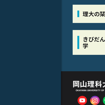
理大の
きびだん
学