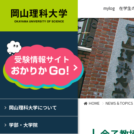
mylog
在学生
HOME
NEWS＆TOPICS
岡山理科大学について
学部・大学院
金子教