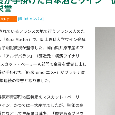
栄誉
[岡山キャンパス]
理大レポート
催されているフランスの地で行うフランス人のた
Kura Master」で、岡山理科大学ワイン発酵
金子明裕教授が監修した、岡山県井原市産のブ
ン「アルデバラン」（醸造元・横濱ワイナリ
マスカット・ベーリーＡ部門で金賞を受賞しまし
が手掛けた「純米-eme-エメｰ」がプラチナ賞
2年連続の栄誉となりました。
原市青野町地区特産のマスカット・ベーリー
ワイン。かつては一大産地でしたが、単価の高
進むなどして生産量は減少。「歴史あるブドウ