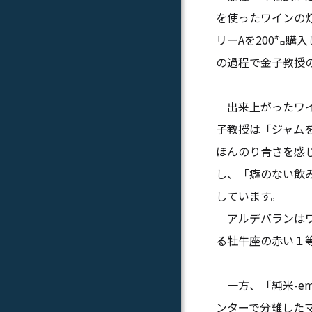
を使ったワインの灯
リーAを200㌔購
の過程で金子教授
出来上がったワイ
子教授は「ジャム
ほんのり青さを感
し、「癖のない飲
しています。
アルデバランはワ
る牡牛座の赤い１
一方、「純米-em
ンターで分離した