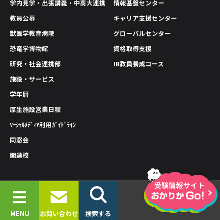
学内見学・出張講義・中高大連携
情報基盤センター
教員公募
キャリア支援センター
獣医学教育病院
グローバルセンター
恐竜学博物館
資格取得支援
研究・社会連携部
IB教員養成コース
施設・サービス
学年暦
厚生施設営業日程
ｿｰｼｬﾙﾒﾃﾞｨｱ利用ｶﾞｲﾄﾞﾗｲﾝ
同窓会
関連校
情報公開
プライバシーポリシー
サイトポリシー
© 2019-2026 OKAYAMA UNIVERSITY OF SCIENCE.
MENU
お問い合わせ
検索する