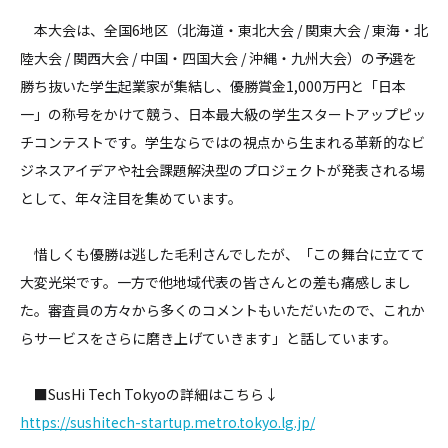
本大会は、全国6地区（北海道・東北大会 / 関東大会 / 東海・北
陸大会 / 関西大会 / 中国・四国大会 / 沖縄・九州大会）の予選を
勝ち抜いた学生起業家が集結し、優勝賞金1,000万円と「日本
一」の称号をかけて競う、日本最大級の学生スタートアップピッ
チコンテストです。学生ならではの視点から生まれる革新的なビ
ジネスアイデアや社会課題解決型のプロジェクトが発表される場
として、年々注目を集めています。
惜しくも優勝は逃した毛利さんでしたが、「この舞台に立てて
大変光栄です。一方で他地域代表の皆さんとの差も痛感しまし
た。審査員の方々から多くのコメントもいただいたので、これか
らサービスをさらに磨き上げていきます」と話しています。
■SusHi Tech Tokyoの詳細はこちら↓
https://sushitech-startup.metro.tokyo.lg.jp/