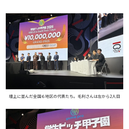
壇上に並んだ全国６地区の代表たち。毛利さんは左から2人目