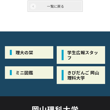
一覧に戻る
理大の栞
学生広報スタッ
フ
ミニ図鑑
きびだんご 岡山
理科大学