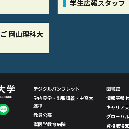
栞
学生広報スタッフ
ご 岡山理科大
デジタルパンフレット
図書館
学内見学・出張講義・中高大
情報基盤
連携
キャリア
教員公募
グローバ
獣医学教育病院
資格取得