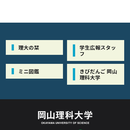
理大の栞
学生広報スタッ
フ
ミニ図鑑
きびだんご 岡山
理科大学