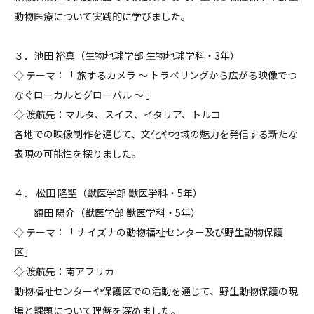
動物医療について実践的に学びました。
３．池田 裕真（生物地球学部 生物地球学科・3年）
◇ テーマ：「 旅するカメラ ～ トラベリングから広がる映像でつ
なぐローカルとグローバル ～ 」
◇ 渡航先：マルタ、スイス、イタリア、トルコ
各地での映像制作を通じて、文化や地域の魅力を発信する新たな
表現の可能性を探りました。
４． 松田 隆聖（獣医学部 獣医学科・5年）
額田 陽介（獣医学部 獣医学科・5年）
◇ テーマ：「 ナイズナの動物福祉センター及び野生動物保護
区」
◇ 渡航先：南アフリカ
動物福祉センターや保護区での活動を通じて、野生動物保護の現
場と課題について理解を深めました。