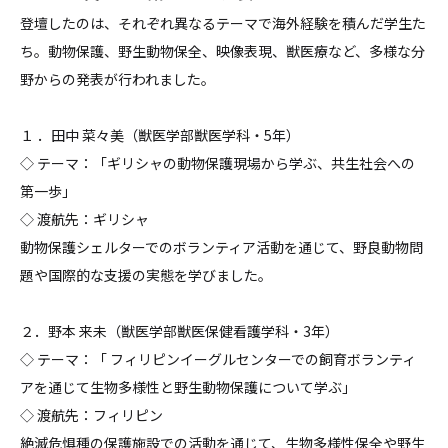
登壇したのは、それぞれ異なるテーマで海外経験を積んだ学生た
ち。動物保護、野生動物保全、映像表現、獣医療など、多様な分
野からの発表が行われました。
１ ．田中 菜々美（獣医学部獣医学科・5年）
◇ テーマ：「ギリシャの動物保護現場から学ぶ、共生社会への
第一歩」
◇ 渡航先：ギリシャ
動物保護シェルターでのボランティア活動を通じて、野良動物問
題や国際的な支援の実態を学びました。
２．野本 来未（獣医学部獣医保健看護学科・3年）
◇ テーマ：「 フィリピンイーグルセンターでの飼育ボランティ
アを通じて生物多様性と野生動物保護について学ぶ」
◇ 渡航先：フィリピン
絶滅危惧種の保護施設での活動を通じて、生物多様性保全や野生