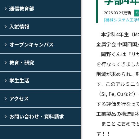
通信教育部
2026.03.24更新
[機械システム工学
入試情報
本学科4年生（MS
金属学会 中国四
オープンキャンパス
岡野くんは「リサ
教育・研究
を行なってきまし
削減が求められ、
学生生活
す。このアルミニ
（Si, Fe, C
アクセス
する評価を行なっ
工業製品の構造部
お問い合わせ・資料請求
まことにおめでと
す！！