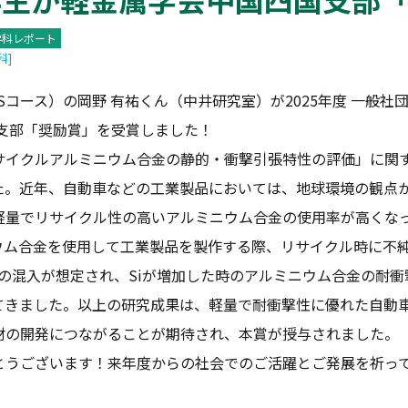
学科レポート
科]
コース）の岡野 有祐くん（中井研究室）が2025年度 一般社団
国支部「奨励賞」を受賞しました！
イクルアルミニウム合金の静的・衝撃引張特性の評価」に関
た。近年、自動車などの工業製品においては、地球環境の観点か
軽量でリサイクル性の高いアルミニウム合金の使用率が高くな
ウム合金を使用して工業製品を製作する際、リサイクル時に不
uなど）の混入が想定され、Siが増加した時のアルミニウム合金の耐
てきました。以上の研究成果は、軽量で耐衝撃性に優れた自動
材の開発につながることが期待され、本賞が授与されました。
うございます！来年度からの社会でのご活躍とご発展を祈っ