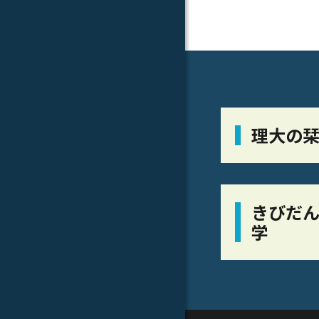
理大の
きびだん
学