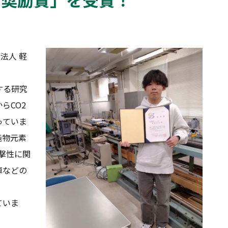
法人 軽
する研究
らCO2
っていま
純物元素
衝撃性に関
車などの
ていま