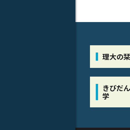
理大の
きびだん
学