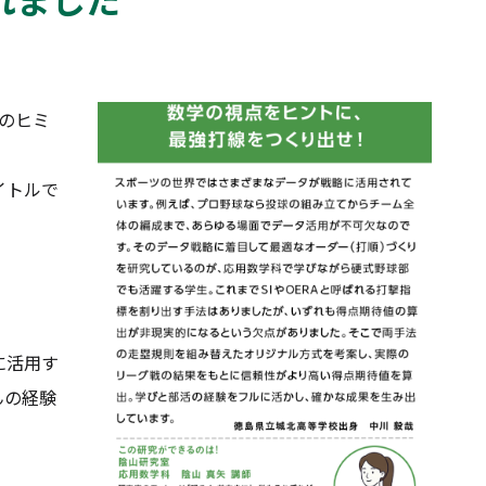
のヒミ
イトルで
に活用す
んの経験