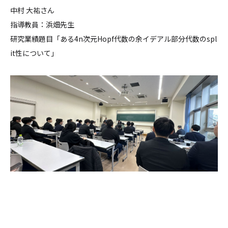
中村 大祐さん
指導教員：浜畑先生
研究業績題目「ある4n次元Hopf代数の余イデアル部分代数のspl
it性について」