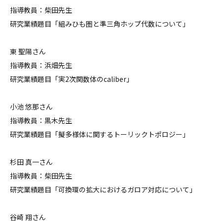
指導教員：柴田先生
研究業績題目「組みひも圏と準三角ホップ代数について」
東 聖陽さん
指導教員：浜畑先生
研究業績題目「実2次関数体のcaliber」
小池 悠那さん
指導教員：黒木先生
研究業績題目「擬多様体に関するトーリックトポロジー」
杉田 真一さん
指導教員：柴田先生
研究業績題目「可換環の拡大におけるガロア対応について」
谷崎 翔さん