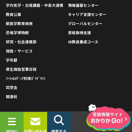
学内見学・出張講義・中高大連携
情報基盤センター
教員公募
キャリア支援センター
獣医学教育病院
グローバルセンター
恐竜学博物館
資格取得支援
研究・社会連携部
IB教員養成コース
施設・サービス
学年暦
厚生施設営業日程
ｿｰｼｬﾙﾒﾃﾞｨｱ利用ｶﾞｲﾄﾞﾗｲﾝ
同窓会
関連校
情報公開
プライバシーポリシー
サイトポリシー
© 2019-2026 OKAYAMA UNIVERSITY OF SCIENCE.
MENU
お問い合わせ
検索する