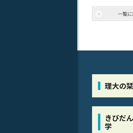
一覧に
理大の
きびだん
学