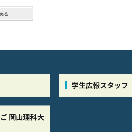
戻る
栞
学生広報スタッフ
ご 岡山理科大