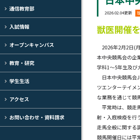
通信教育部
2026.02.04更新
入試情報
獣医開催
オープンキャンパス
2026年2月2日
本中央競馬会の企
教育・研究
学科1～5年生及び
日本中央競馬会J
学生生活
ツエンターテイメ
な業務を通じて競
アクセス
平常時は、競走馬
射・入廐検疫を行
お問い合わせ・資料請求
走馬全般に関する
競馬開催日には平