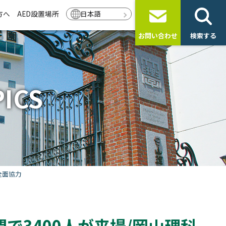
方へ
AED設置場所
日本語
お問い合わせ
検索する
ICS
全面協力
で3400人が来場/岡山理科