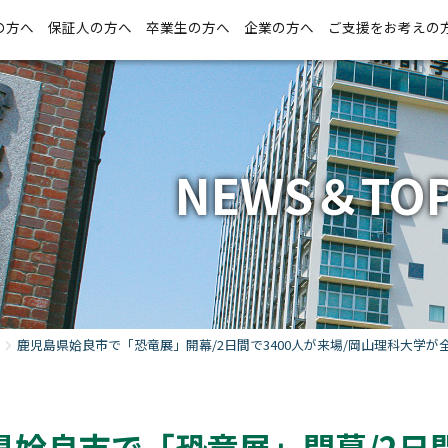
の方へ
保証人の方へ
卒業生の方へ
企業の方へ
ご支援をお考えの
NEWS＆TOP
鹿児島県姶良市で「恐竜展」開幕/2日間で3400人が来場/岡山理科大学が
県姶良市で「恐竜展」開幕/2日間