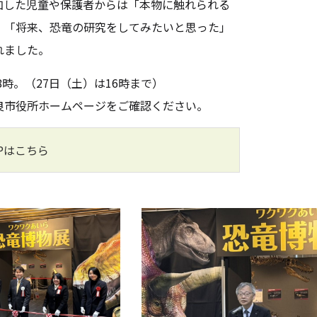
加した児童や保護者からは「本物に触れられる
」「将来、恐竜の研究をしてみたいと思った」
れました。
8
時
。（
27
日
（土）は
16
時まで
）
良市役所ホームページをご確認ください。
Pはこちら