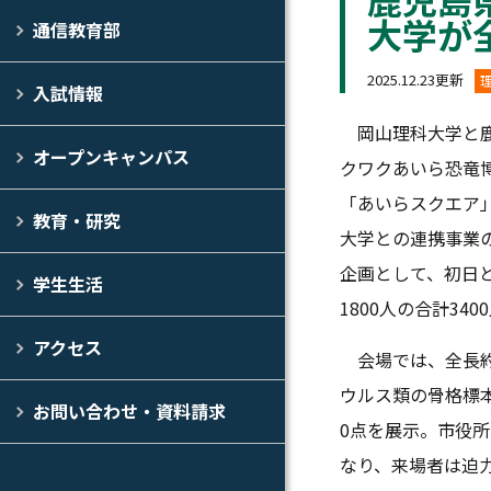
大学が
通信教育部
2025.12.23更新
入試情報
岡山理科大学と鹿
オープンキャンパス
クワクあいら恐竜博
「あいらスクエア
教育・研究
大学との連携事業
企画として、初日とな
学生生活
1800
人の合計
3400
アクセス
会場では、全長約6
ウルス類の骨格標
お問い合わせ・資料請求
0点を展示。市役
なり、来場者は迫