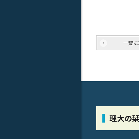
一覧に
理大の