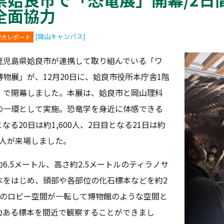
全面協力
[岡山キャンパス]
理大レポート
児島県姶良市が連携して取り組んでいる「ワ
物展」が、12月20日に、姶良市役所本庁舎1階
」で開幕しました。
本展は、姶良市と岡山理科
の一環として実施。恐竜学を身近に体感できる
る20日は約1,600人、
2
日目
となる
21
日は約
人
が来場しました。
.5メートル、高さ約2.5メートルのティラノサ
本をはじめ、頭部や各部位の化石標本などを約2
所のロビー空間が一転して博物館のような空間と
力ある標本を間近で観察することができまし