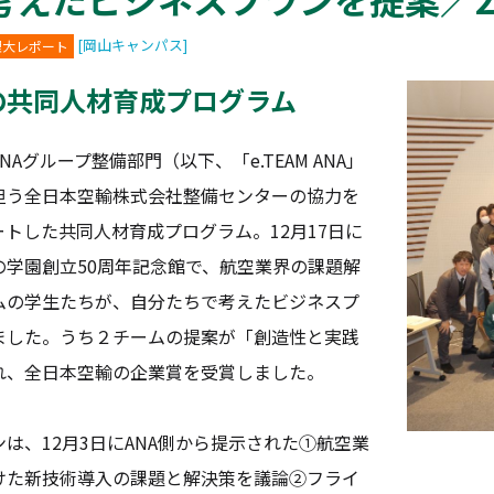
[岡山キャンパス]
理大レポート
の共同人材育成プログラム
グループ整備部門（以下、「e.TEAM ANA」
担う全日本空輸株式会社整備センターの協力を
トした共同人材育成プログラム。12月17日に
の学園創立50周年記念館で、航空業界の課題解
ムの学生たちが、自分たちで考えたビジネスプ
ました。うち２チームの提案が「創造性と実践
れ、全日本空輸の企業賞を受賞しました。
、12月3日にANA側から提示された①航空業
けた新技術導入の課題と解決策を議論②フライ