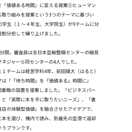
を「価値ある時間」に変える提案③ヒューマン
取り組みを提案――という3つのテーマに基づい
の学生（１～４年生、大学院生）が9チームに分
役割分担して練り上げました。
分間。審査員は全日本空輸整備センターの細見
マネジャーら同センターの4人でした。
１チームは経営学科4年、前田陽大（はると）
マは「『待ち時間』を『価値ある』時間に」
図書館の設置を提案しました。「ビジネスパー
」と「実際に本を手に取りたいニーズ」、「書
書店の体験型価値」を融合させたアイデアで、
に本を選び、機内で読み、到着先の空港で返却
いうプランです。