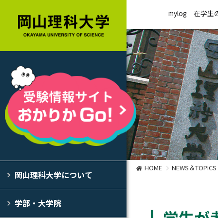
mylog
在学生
HOME
NEWS＆TOPICS
岡山理科大学について
学部・大学院
学生が