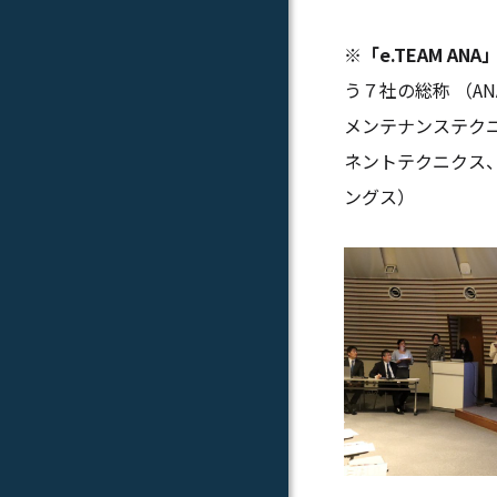
※「e.TEAM ANA
う７社の総称 （A
メンテナンステクニ
ネントテクニクス、
ングス）