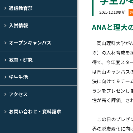
通信教育部
2025.12.19更新
ANAと理大
入試情報
オープンキャンパス
岡山理科大学がANA
※）の人材育成を
教育・研究
得て、今年度スター
は岡山キャンパス
学生生活
決に向けて９チー
ランをプレゼンし
アクセス
性が高く評価」さ
お問い合わせ・資料請求
この日のプレゼンは
界の脱炭素化に向