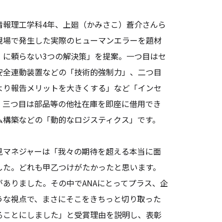
報理工学科4年、上廻（かみさこ）蒼介さんら
現場で発生した実際のヒューマンエラーを題材
』に頼らない3つの解決策」を提案。一つ目はセ
安全連動装置などの「技術的強制力」、二つ目
より報告メリットを大きくする」など「インセ
、三つ目は部品等の他社在庫を即座に借用でき
ム構築などの「動的なロジスティクス」です。
マネジャーは「我々の期待を超える本当に面
した。どれも甲乙つけがたかったと思います。
がありました。その中でANAにとってプラス、企
うな視点で、まさにそこをきちっと切り取った
ることにしました」と受賞理由を説明し、表彰