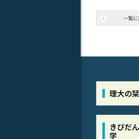
一覧に
理大の
きびだん
学