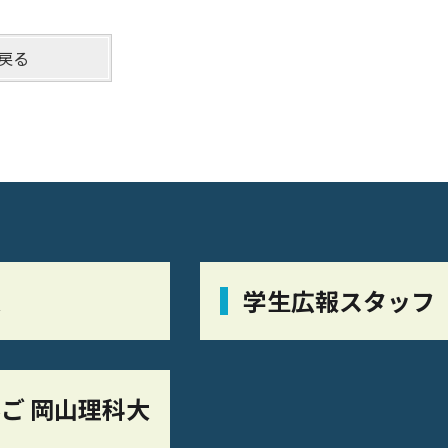
戻る
栞
学生広報スタッフ
ご 岡山理科大