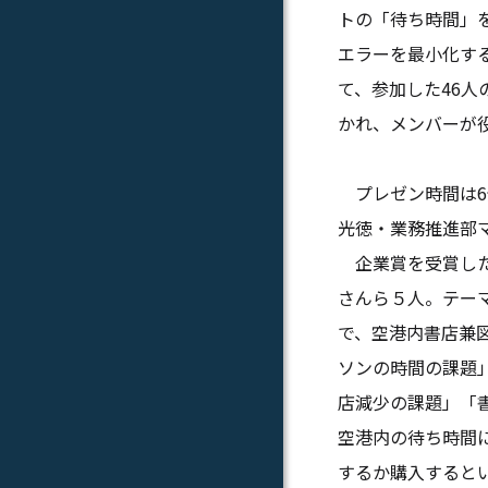
トの「待ち時間」
エラーを最小化する
て、参加した46人
かれ、メンバーが
プレゼン時間は6
光徳・業務推進部
企業賞を受賞した
さんら５人。テー
で、空港内書店兼
ソンの時間の課題
店減少の課題」「
空港内の待ち時間
するか購入すると