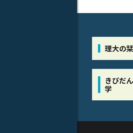
理大の
きびだん
学