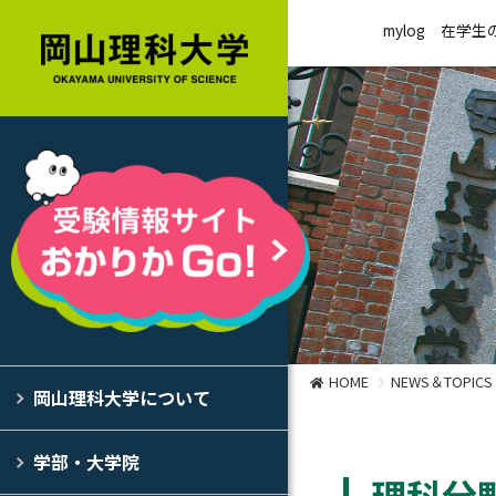
mylog
在学生
HOME
NEWS＆TOPICS
岡山理科大学について
学部・大学院
理科分