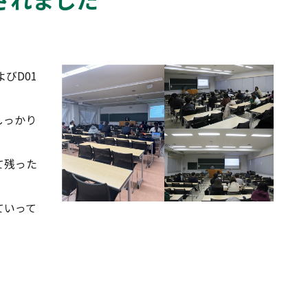
びD01
しっかり
て残った
ていって