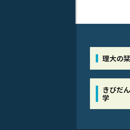
理大の
きびだん
学