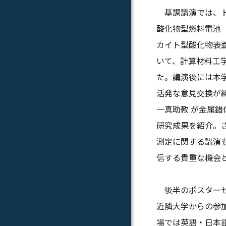
基調講演では、トルコ
酸化物型燃料電池（
カイト型酸化物表
いて、計算材料工
た。講演後には本
活発な意見交換が
一真助教 が金属
研究成果を紹介。さ
測定に関する講演
信する貴重な機会
後半のポスターセ
近隣大学からの参加
場では英語・日本