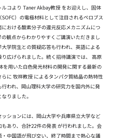
より Taner Akbay教授 をお迎えし、固体
SOFC）の電極材料として注目されるペロブス
面における酸素分子の還元反応メカニズムにつ
学の観点からわかりやすくご講演いただきまし
学大学院生との質疑応答も行われ、英語による
繰り広げられました。続く招待講演では、 高原
錯体を用いた白色発光材料の開発に関する最新の
らに 牧祥教授 によるタンパク質結晶の熱特性
も行われ、岡山理科大学の研究力を国内外に発
となりました。
ッションには、岡山大学や兵庫県立大学など
もあり、合計22件の発表 が行われました。会
語・中国語が飛び交い、終了時間まで熱心な議