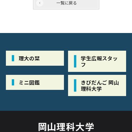
一覧に戻る
理大の栞
学生広報スタッ
フ
ミニ図鑑
きびだんご 岡山
理科大学