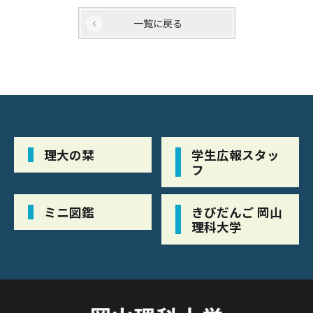
一覧に戻る
理大の栞
学生広報スタッ
フ
ミニ図鑑
きびだんご 岡山
理科大学